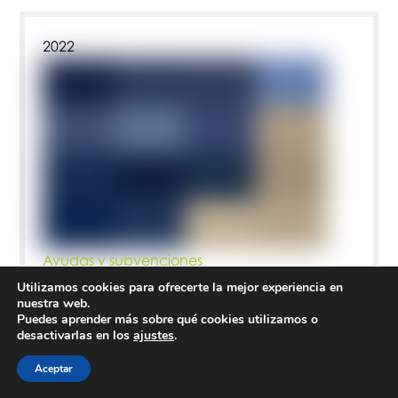
2022
Ayudas y subvenciones
Estado de los fondos de las ayudas a la
Utilizamos cookies para ofrecerte la mejor experiencia en
nuestra web.
energía solar en cada Comunidad
Puedes aprender más sobre qué cookies utilizamos o
Autónoma
desactivarlas en los
ajustes
.
Temas relacionados:
Aceptar
Ayudas energía solar