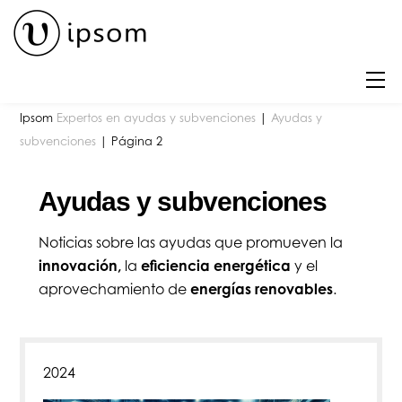
Skip
to
content
M
Ipsom
Expertos en ayudas y subvenciones
|
Ayudas y
subvenciones
|
Página 2
Ayudas y subvenciones
Noticias sobre las ayudas que promueven la
innovación
,
la
eficiencia energética
y el
aprovechamiento de
energías renovables
.
2024