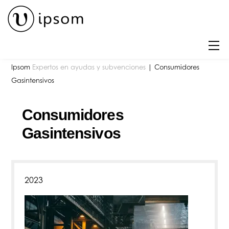
Skip
to
content
M
Ipsom
Expertos en ayudas y subvenciones
|
Consumidores
Gasintensivos
Consumidores
Gasintensivos
2023