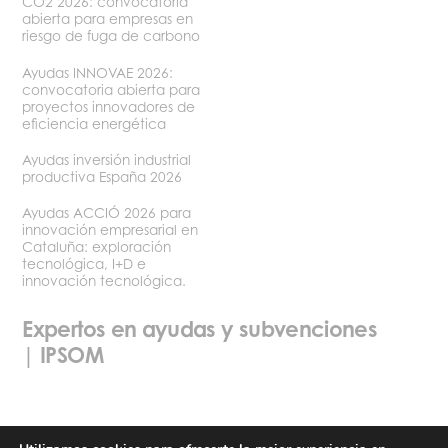
CO2 2026: convocatoria
abierta para empresas en
riesgo de fuga de carbono
Ayudas INNOVAE 2026:
convocatoria abierta para
proyectos innovadores de
eficiencia energética
Ayudas inversión industrial
productiva España 2026
Ayudas ACCIÓ 2026 para
innovación empresarial en
Cataluña: exploración
tecnológica, I+D e
innovación tecnológica.
Expertos en ayudas y subvenciones
| IPSOM