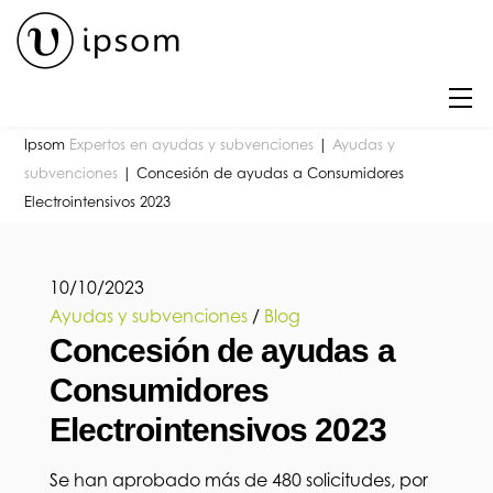
Skip
to
content
M
Ipsom
Expertos en ayudas y subvenciones
|
Ayudas y
subvenciones
|
Concesión de ayudas a Consumidores
Electrointensivos 2023
10
/
10
/
2023
Ayudas y subvenciones
/
Blog
Concesión de ayudas a
Consumidores
Electrointensivos 2023
Se han aprobado más de 480 solicitudes, por