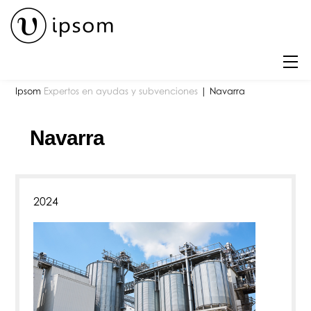
Skip
to
content
M
Ipsom
Expertos en ayudas y subvenciones
|
Navarra
Navarra
2024