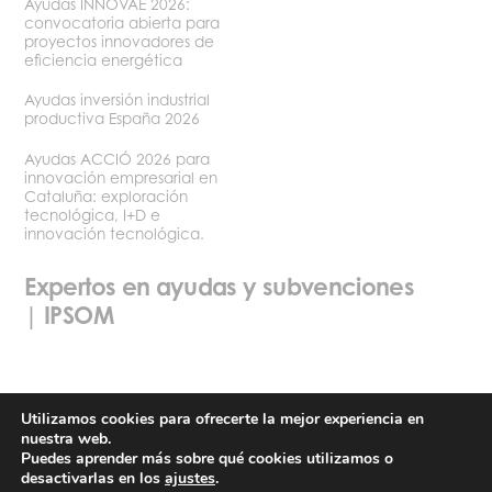
Ayudas INNOVAE 2026:
convocatoria abierta para
proyectos innovadores de
eficiencia energética
Ayudas inversión industrial
productiva España 2026
Ayudas ACCIÓ 2026 para
innovación empresarial en
Cataluña: exploración
tecnológica, I+D e
innovación tecnológica.
Expertos en ayudas y subvenciones
| IPSOM
Utilizamos cookies para ofrecerte la mejor experiencia en
nuestra web.
Política de privacidad
Términos y condiciones de uso
Puedes aprender más sobre qué cookies utilizamos o
desactivarlas en los
ajustes
.
©2026 Ipsom