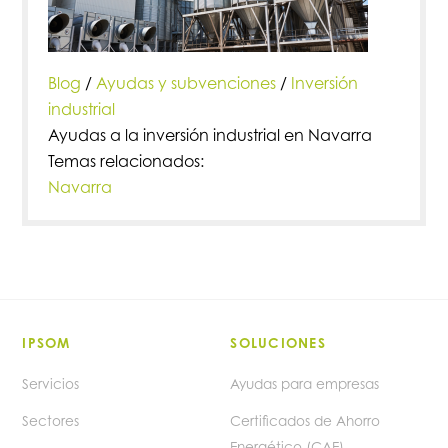
Blog
/
Ayudas y subvenciones
/
Inversión
industrial
Ayudas a la inversión industrial en Navarra
Temas relacionados:
Navarra
IPSOM
SOLUCIONES
Servicios
Ayudas para empresas
Sectores
Certificados de Ahorro
Energético (CAE)