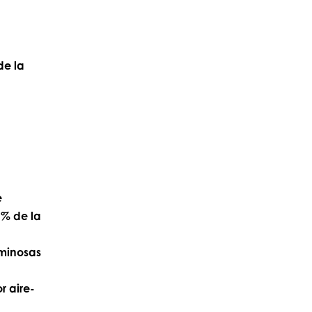
de la
e
5 % de la
uminosas
r aire-