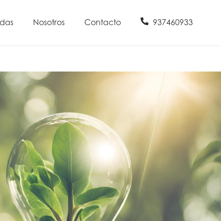
udas
Nosotros
Contacto
937460933