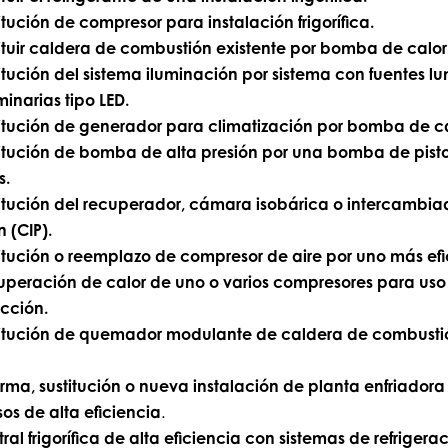
itución de compresor para instalación frigorífica.
ituir caldera de combustión existente por bomba de calor
itución del sistema iluminación por sistema con fuentes l
minarias tipo LED.
itución de generador para climatización por bomba de ca
itución de bomba de alta presión por una bomba de pist
s.
itución del recuperador, cámara isobárica o intercambia
n (CIP).
itución o reemplazo de compresor de aire por uno más efi
peración de calor de uno o varios compresores para uso
cción.
titución de quemador modulante de caldera de combusti
rma, sustitución o nueva instalación de planta enfriadora
os de alta eficiencia
.
ral frigorífica de alta eficiencia con sistemas de refrigera