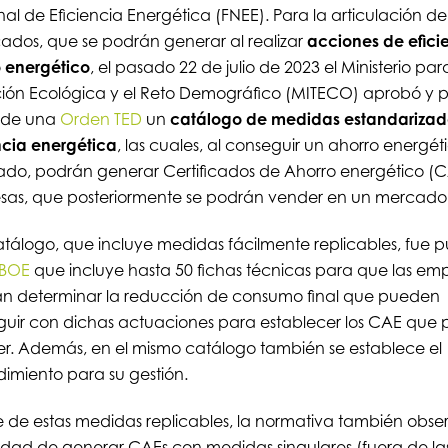
al de Eficiencia Energética (FNEE). Para la articulación de
icados, que se podrán generar al realizar
acciones de efici
 energético
, el pasado 22 de julio de 2023 el Ministerio par
ción Ecológica y el Reto Demográfico (MITECO) aprobó y p
s de una
Orden TED
un
catálogo de medidas estandarizad
ncia energética
, las cuales, al conseguir un ahorro energét
cado, podrán generar Certificados de Ahorro energético (C
as, que posteriormente se podrán vender en un mercado 
atálogo, que incluye medidas fácilmente replicables, fue 
BOE
que incluye hasta 50 fichas técnicas para que las em
n determinar la reducción de consumo final que pueden
uir con dichas actuaciones para establecer los CAE que
r. Además, en el mismo catálogo también se establece el
imiento para su gestión.
 de estas medidas replicables, la normativa también obser
lidad de generar CAEs con medidas singulares (fuera de la