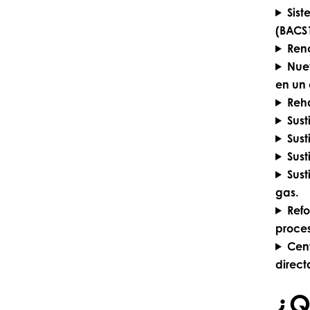
Sist
(BACS1
Reno
Nuev
en un 
Reha
Sust
Sust
Sust
Sus
gas.
Refo
proces
Cent
direct
¿Q