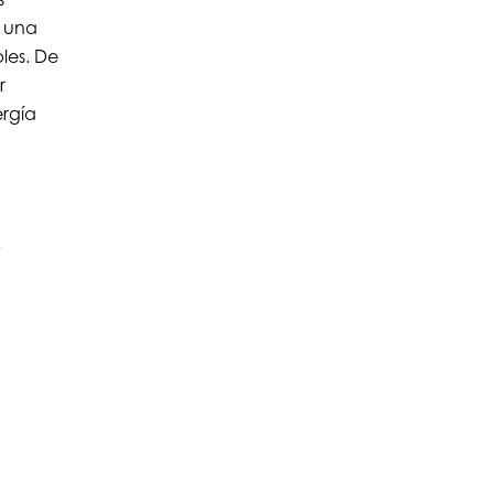
e una
les. De
r
ergía
y