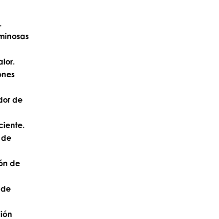
.
uminosas
lor.
ones
dor de
ciente.
 de
ón de
 de
ción