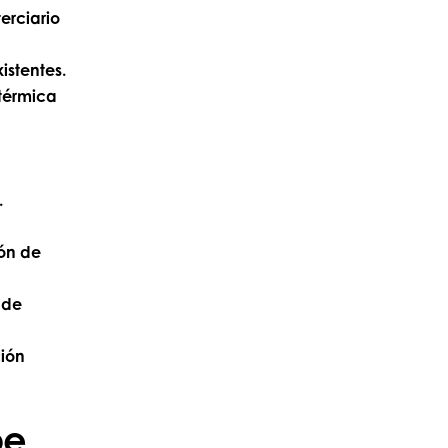
erciario
istentes.
 térmica
.
ón de
 de
ción
be