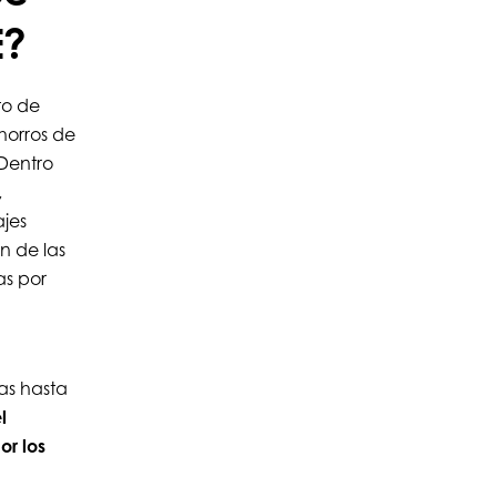
E?
to de
horros de
 Dentro
,
jes
ón de las
as por
as hasta
l
or los