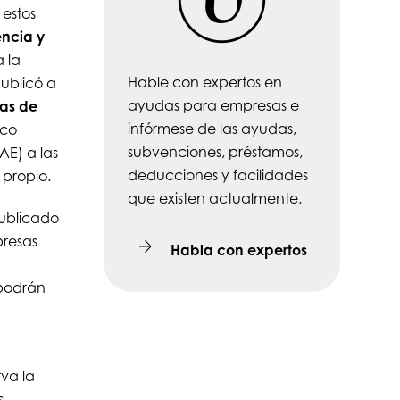
 estos
encia y
a la
Hable con expertos en
ublicó a
ayudas para empresas e
as de
infórmese de las ayudas,
ico
subvenciones, préstamos,
AE) a las
deducciones y facilidades
propio.
que existen actualmente.
publicado
presas
Habla con expertos
 podrán
va la
s