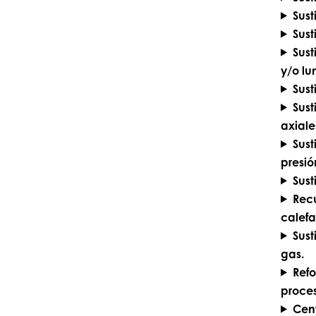
Sust
Sust
Sust
y/o lu
Sust
Sust
axiale
Sust
presió
Sust
Recu
calefa
Sus
gas.
Refo
proces
Cent