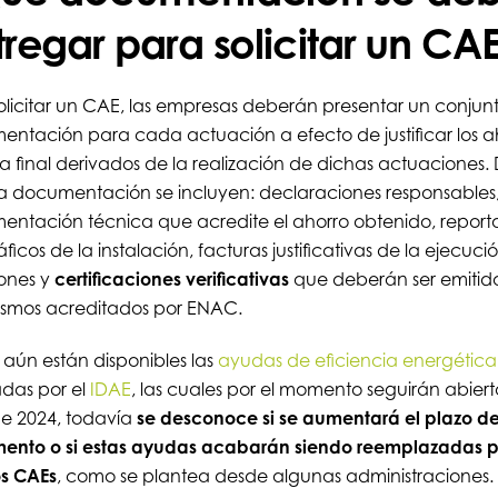
tregar para solicitar un CA
olicitar un CAE, las empresas deberán presentar un conjun
ntación para cada actuación a efecto de justificar los a
a final derivados de la realización de dichas actuaciones.
a documentación se incluyen: declaraciones responsables
ntación técnica que acredite el ahorro obtenido, reporta
ficos de la instalación, facturas justificativas de la ejecuci
iones y
certificaciones verificativas
que deberán ser emitid
ismos acreditados por ENAC.
n aún están disponibles las
ayudas de eficiencia energética
das por el
IDAE
, las cuales por el momento seguirán abiert
de 2024, todavía
se desconoce si se aumentará el plazo de
mento o si estas ayudas acabarán siendo reemplazadas p
os CAEs
, como se plantea desde algunas administraciones.