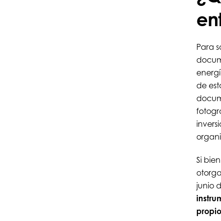
en
Para s
docume
energí
de est
docume
fotográ
invers
organ
Si bie
otorga
junio 
instru
propi