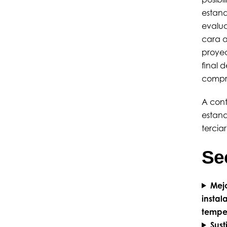
estand
evalua
cara a
proyec
final 
compra
A cont
estand
terciar
Sec
Mejo
instal
temper
Sust