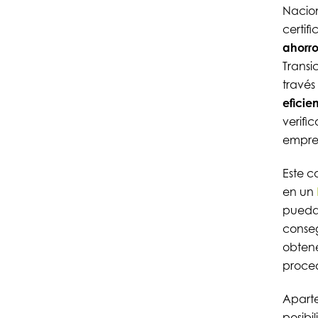
Nacion
certif
ahorro
Transi
travé
eficie
verifi
empres
Este c
en un
pueda
conseg
obtene
proced
Aparte
posibi