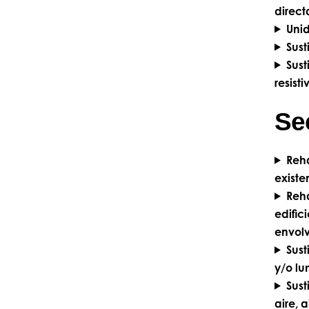
direct
Unid
Sust
Sust
resist
Sec
Reha
existe
Reha
edific
envolv
Sust
y/o lu
Sust
aire, 