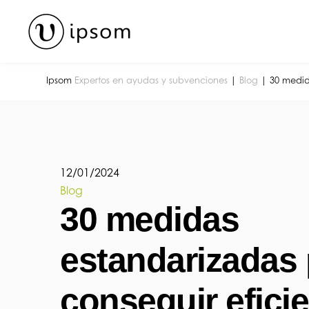
Skip
to
content
Ipsom
Expertos en ayudas y subvenciones
|
Blog
|
30 medid
12
/
01
/
2024
Blog
30 medidas
estandarizadas 
conseguir efici