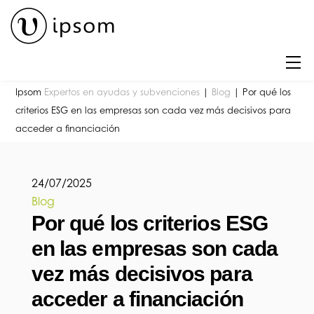
Skip
to
content
M
Ipsom
Expertos en ayudas y subvenciones
|
Blog
|
Por qué los
criterios ESG en las empresas son cada vez más decisivos para
acceder a financiación
24
/
07
/
2025
Blog
Por qué los criterios ESG
en las empresas son cada
vez más decisivos para
acceder a financiación