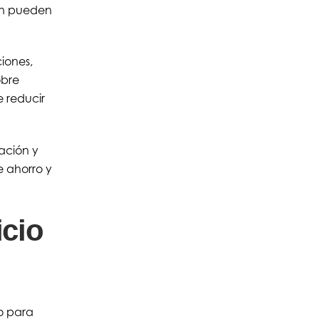
ión pueden
iones,
obre
 reducir
ación y
e ahorro y
icio
o para