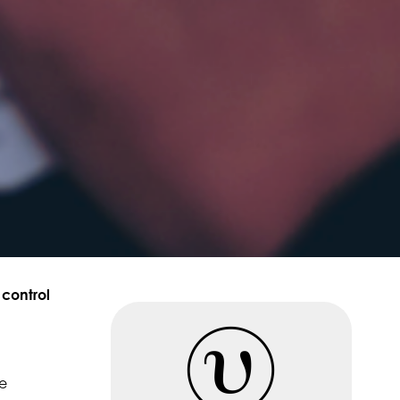
 control
de