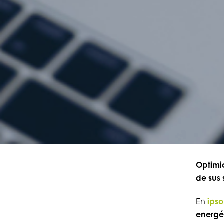
Optimic
de sus 
En
ips
energé