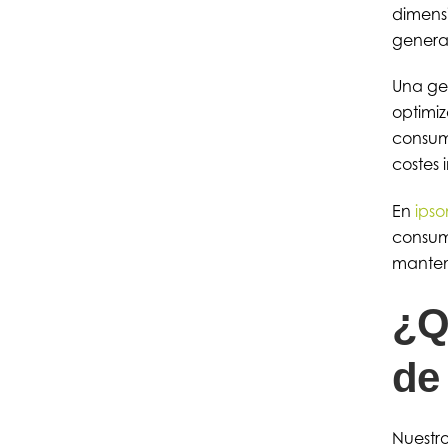
dimensi
genera
Una ges
optimiz
consumo
costes 
En
ips
consumo
mantene
¿Q
de
Nuestro