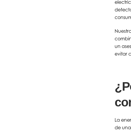
electri
detect
consum
Nuestro
combin
un ases
evitar 
¿P
co
La ener
de una