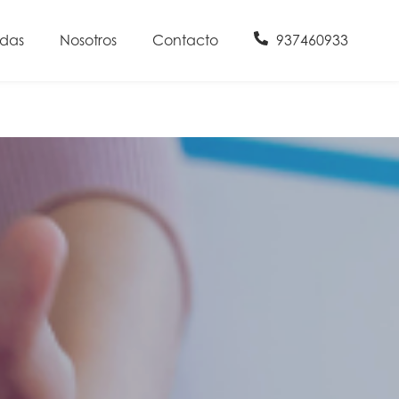
udas
Nosotros
Contacto
937460933