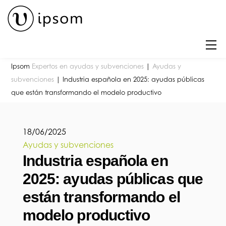
Skip
to
content
M
Ipsom
Expertos en ayudas y subvenciones
|
Ayudas y
subvenciones
|
Industria española en 2025: ayudas públicas
que están transformando el modelo productivo
18
/
06
/
2025
Ayudas y subvenciones
Industria española en
2025: ayudas públicas que
están transformando el
modelo productivo