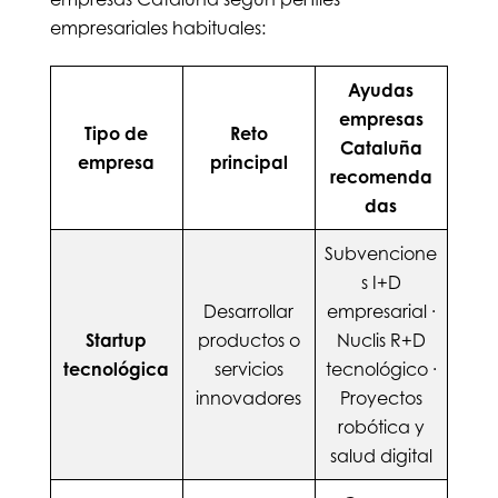
empresariales habituales:
Ayudas
empresas
Tipo de
Reto
Cataluña
empresa
principal
recomenda
das
Subvencione
s I+D
Desarrollar
empresarial ·
Startup
productos o
Nuclis R+D
tecnológica
servicios
tecnológico ·
innovadores
Proyectos
robótica y
salud digital