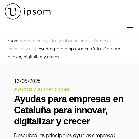
Skip
to
content
M
Ipsom
Expertos en ayudas y subvenciones
|
Ayudas y
subvenciones
|
Ayudas para empresas en Cataluña para
innovar, digitalizar y crecer
13
/
05
/
2025
Ayudas y subvenciones
Ayudas para empresas en
Cataluña para innovar,
digitalizar y crecer
Descubra las principales ayudas empresas