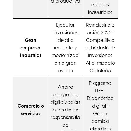
d productiva
residuos
industriales
Ejecutar
Reindustrializ
inversiones
ación 2025 ·
Gran
de alto
Competitivid
empresa
impacto y
ad industrial ·
industrial
modernizaci
Inversiones
ón a gran
Alto Impacto
escala
Cataluña
Programa
Ahorro
LIFE ·
energético,
Diagnóstico
digitalización
Comercio o
digital ·
operativa y
servicios
Green
responsabilid
cambio
ad
climático