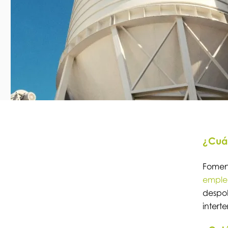
¿Cuál
Fomen
emple
despob
interter