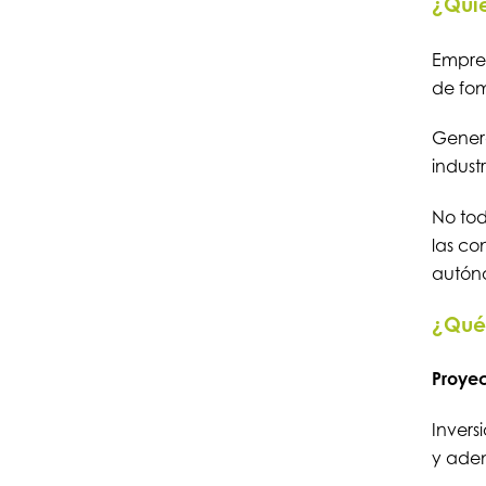
¿Quié
Empres
de fom
Genera
industr
No todo
las co
autón
¿Qué 
Proyec
Invers
y ade