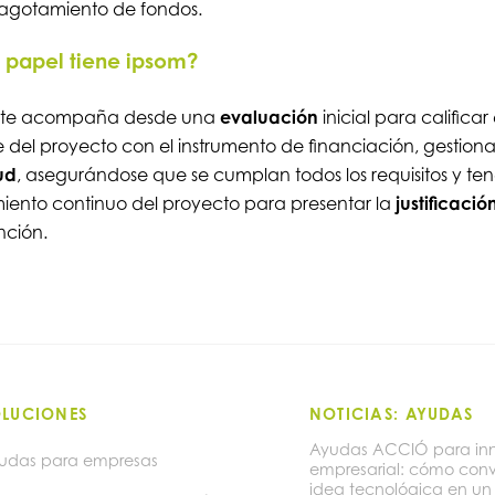
agotamiento de fondos.
papel tiene ipsom?
 te acompaña desde una
evaluación
inicial para calificar 
 del proyecto con el instrumento de financiación, gestiona
tud
, asegurándose que se cumplan todos los requisitos y ten
iento continuo del proyecto para presentar la
justificació
nción.
OLUCIONES
NOTICIAS: AYUDAS
Ayudas ACCIÓ para in
udas para empresas
empresarial: cómo conv
idea tecnológica en un