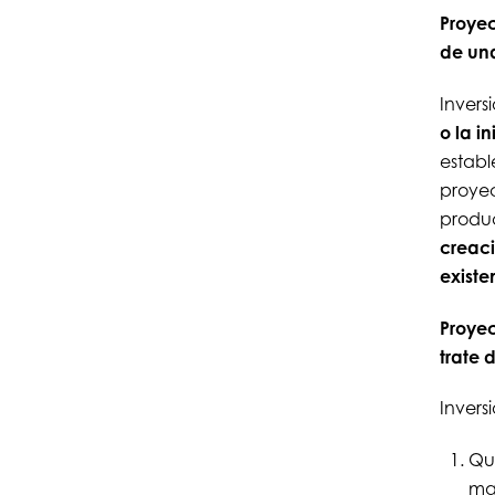
Proyec
de un
Invers
o la i
establ
proyec
produc
creaci
existe
Proyec
trate 
Invers
Que
mat