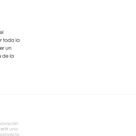
el
r toda la
er un
n
de la
novación
ertir una
 proyecto