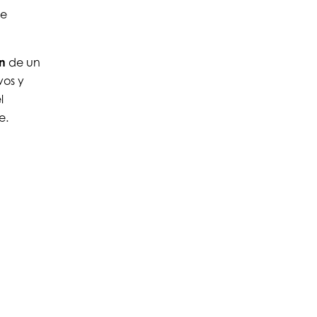
e
n
de un
vos y
l
e.