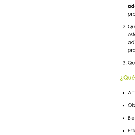
ad
pro
Que
es
ad
pro
Qu
¿Qué 
Act
Obr
Bi
Est