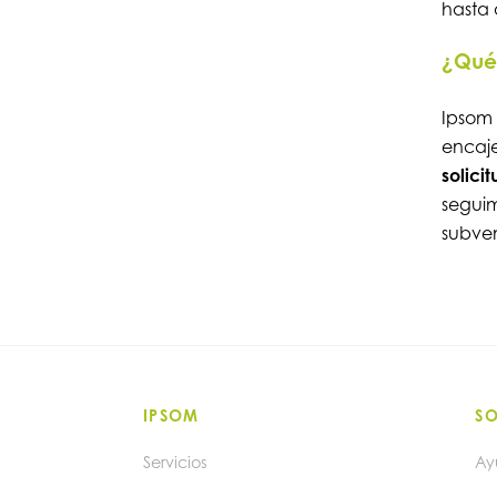
hasta 
¿Qué 
Ipsom
encaje
solici
seguim
subve
IPSOM
S
Servicios
Ay