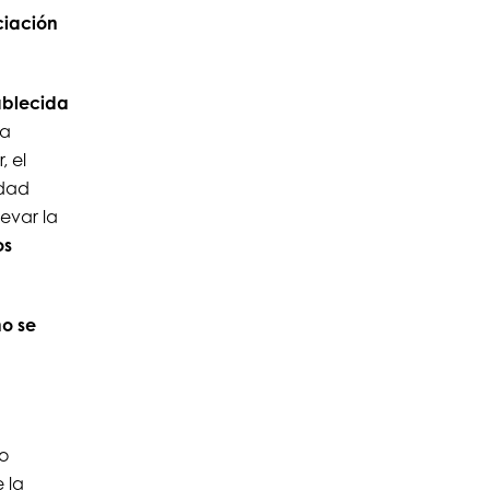
ciación
ablecida
ya
, el
idad
evar la
os
no se
jo
 la