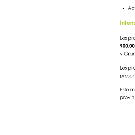
Act
Inten
Los pr
900.0
y Gran
Los pr
presen
Este 
provin