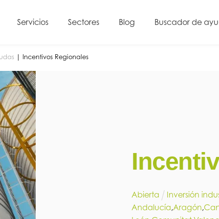
Servicios
Sectores
Blog
Buscador de ay
yudas
|
Incentivos Regionales
Incenti
Abierta
Inversión indus
Andalucía
,
Aragón
,
Can