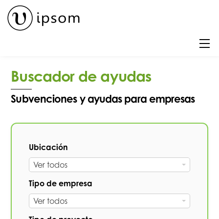
Skip
to
content
M
Buscador de ayudas
Subvenciones y ayudas para empresas
Ubicación
U
Ver todos
b
Tipo de empresa
i
T
Ver todos
c
i
a