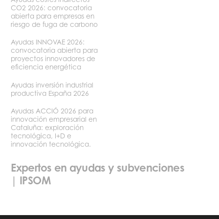
CO2 2026: convocatoria
abierta para empresas en
riesgo de fuga de carbono
Ayudas INNOVAE 2026:
convocatoria abierta para
proyectos innovadores de
eficiencia energética
Ayudas inversión industrial
productiva España 2026
Ayudas ACCIÓ 2026 para
innovación empresarial en
Cataluña: exploración
tecnológica, I+D e
innovación tecnológica.
Expertos en ayudas y subvenciones
| IPSOM