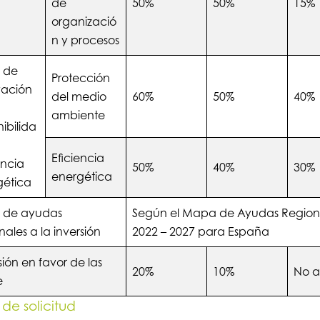
de
50%
50%
15%
organizació
n y procesos
a de
Protección
vación
del medio
60%
50%
40%
ambiente
nibilida
Eficiencia
encia
50%
40%
30%
energética
gética
a de ayudas
Según el Mapa de Ayudas Region
nales a la inversión
2022 – 2027 para España
sión en favor de las
20%
10%
No a
e
 de solicitud