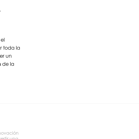
.
 el
r toda la
er un
n
de la
novación
ertir una