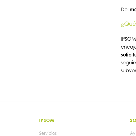
Del
ma
¿Qué
IPSOM
encaje
solici
seguim
subve
IPSOM
S
Servicios
Ay