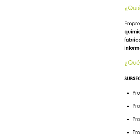
¿Quié
Empres
químic
fabric
inform
¿Qué 
SUBSEC
Pr
Pr
Pr
Pr