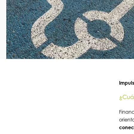
Impuls
¿Cuál
Financ
orient
conec