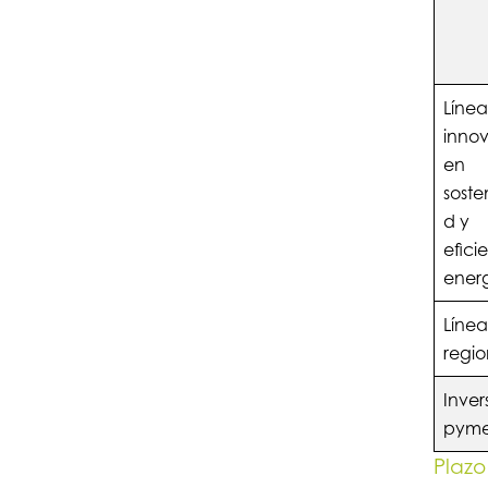
Líne
inno
en
soste
d y
efici
ener
Líne
regio
Inver
pym
Plazo