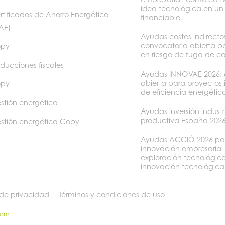
idea tecnológica en un
rtificados de Ahorro Energético
financiable
AE)
Ayudas costes indirect
convocatoria abierta p
py
en riesgo de fuga de c
ducciones fiscales
Ayudas INNOVAE 2026: 
abierta para proyectos
py
de eficiencia energétic
stión energética
Ayudas inversión industr
productiva España 202
stión energética Copy
Ayudas ACCIÓ 2026 pa
innovación empresarial
exploración tecnológica
innovación tecnológica
 de privacidad
Términos y condiciones de uso
som