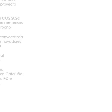
 proyecto
os CO2 2026:
ara empresas
arbono
convocatoria
 innovadores
a
ial
6
ra
 en Cataluña:
, I+D e
.