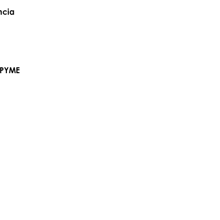
ncia
s PYME