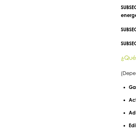
SUBSEC
energ
SUBSEC
SUBSEC
¿Qué 
(Depen
Ga
Act
Ad
Edi