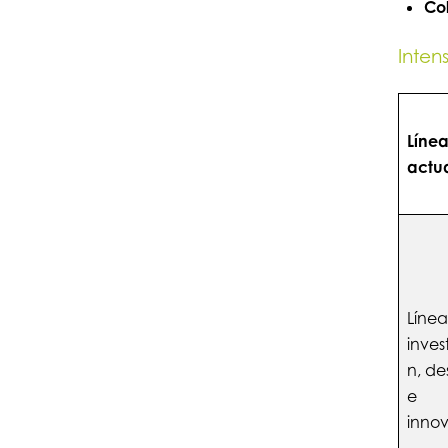
Co
Inten
Líne
actu
Líne
inves
n, de
e
inno