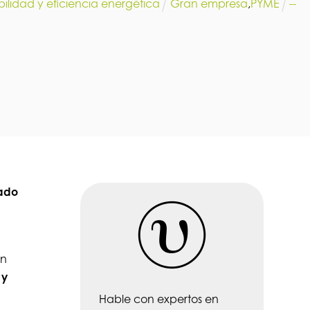
bilidad y eficiencia energética
Gran empresa
,
PYME
--
tado
ón
 y
Hable con expertos en