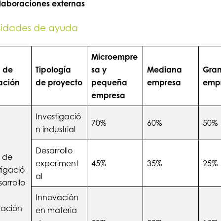
laboraciones externas
sidades de ayuda
Microempre
a de
Tipología
sa y
Mediana
Gra
ación
de proyecto
pequeña
empresa
emp
empresa
Investigació
70%
60%
50%
n industrial
Desarrollo
a de
experiment
45%
35%
25%
tigació
al
sarrollo
Innovación
vación
en materia