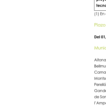
tecn
(1) En
Plazo
Del 01
Munic
Aitona
Bellmu
Camarl
Montsa
Perelló
Gandes
de San
l’Ampol