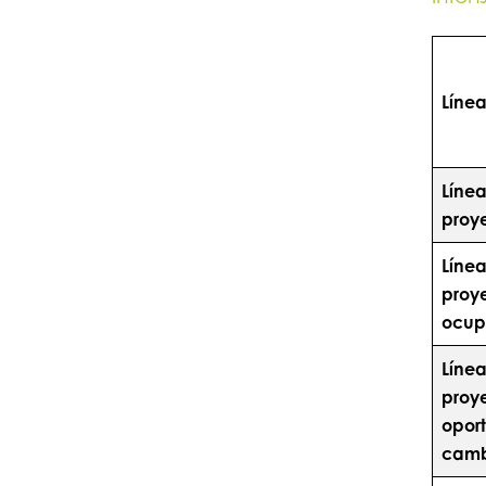
Líne
Línea
proye
Línea
proy
ocup
Línea
proy
opor
camb