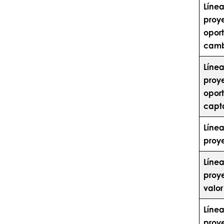
Línea
proy
opor
cambi
Línea
proy
opor
capt
Línea
proy
Línea
proy
valo
Línea
proy