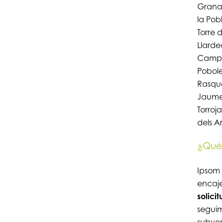
Granad
la Pob
Torre d
Llarde
Camp, 
Pobole
Rasque
Jaume 
Torroja
dels A
¿Qué 
Ipsom
encaje
solici
seguim
subve