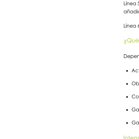
Línea 
añadi
Línea 
¿Qué 
Depend
Act
Obr
Cos
Ga
Gas
Inten