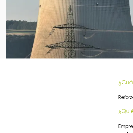
¿Cuál
Reforz
¿Quié
Empres