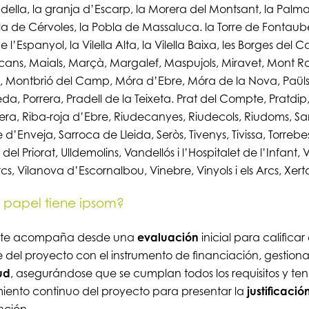
ella, la granja d’Escarp, la Morera del Montsant, la Palma
la de Cérvoles, la Pobla de Massaluca. la Torre de Fontaube
e l’Espanyol, la Vilella Alta, la Vilella Baixa, les Borges del 
cans, Maials, Marçà, Margalef, Maspujols, Miravet, Mont Ro
Montbrió del Camp, Móra d’Ebre, Móra de la Nova, Paüls
da, Porrera, Pradell de la Teixeta. Prat del Compte, Pratdip
ra, Riba-roja d’Ebre, Riudecanyes, Riudecols, Riudoms, Sa
d’Enveja, Sarroca de Lleida, Seròs, Tivenys, Tivissa, Torrebe
 del Priorat, Ulldemolins, Vandellós i l’Hospitalet de l’Infant, 
rcs, Vilanova d’Escornalbou, Vinebre, Vinyols i els Arcs, Xert
papel tiene ipsom?
 te acompaña desde una
evaluación
inicial para calificar 
 del proyecto con el instrumento de financiación, gestiona
tud
, asegurándose que se cumplan todos los requisitos y ten
iento continuo del proyecto para presentar la
justificació
nción.