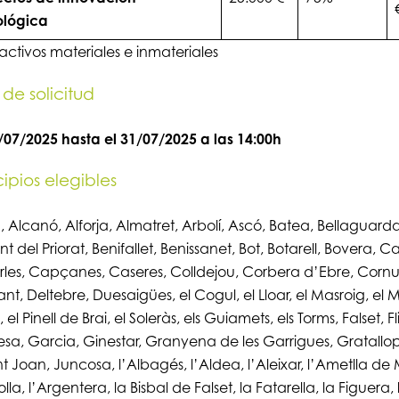
ológica
 activos materiales e inmateriales
 de solicitud
/07/2025 hasta el 31/07/2025 a las 14:00h
ipios elegibles
, Alcanó, Alforja, Almatret, Arbolí, Ascó, Batea, Bellaguarda
nt del Priorat, Benifallet, Benissanet, Bot, Botarell, Bovera, 
es, Capçanes, Caseres, Colldejou, Corbera d’Ebre, Cornu
nt, Deltebre, Duesaigües, el Cogul, el Lloar, el Masroig, el Mo
, el Pinell de Brai, el Soleràs, els Guiamets, els Torms, Falset, Fli
a, Garcia, Ginestar, Granyena de les Garrigues, Gratallop
t Joan, Juncosa, l’Albagés, l’Aldea, l’Aleixar, l’Ametlla de 
la, l’Argentera, la Bisbal de Falset, la Fatarella, la Figuera, 