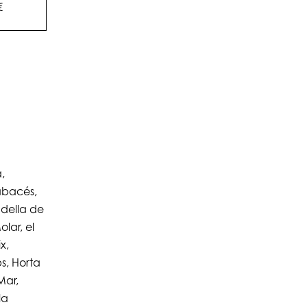
€
,
Cabacés,
della de
lar, el
x,
s, Horta
Mar,
la