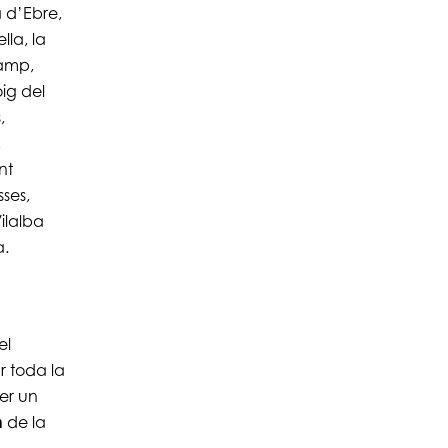
 d’Ebre,
lla, la
Camp,
ig del
,
,
nt
sses,
Vilalba
a.
el
r toda la
er un
n
de la