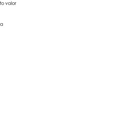
o valor
ca