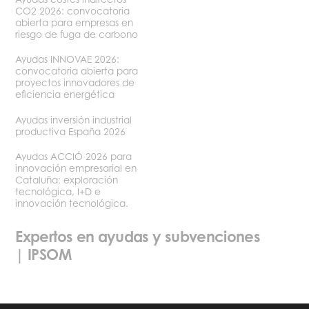
CO2 2026: convocatoria
abierta para empresas en
riesgo de fuga de carbono
Ayudas INNOVAE 2026:
convocatoria abierta para
proyectos innovadores de
eficiencia energética
Ayudas inversión industrial
productiva España 2026
Ayudas ACCIÓ 2026 para
innovación empresarial en
Cataluña: exploración
tecnológica, I+D e
innovación tecnológica.
Expertos en ayudas y subvenciones
| IPSOM