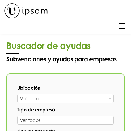
Skip
to
content
M
Buscador de ayudas
Subvenciones y ayudas para empresas
Ubicación
U
Ver todos
b
Tipo de empresa
i
T
Ver todos
c
i
a