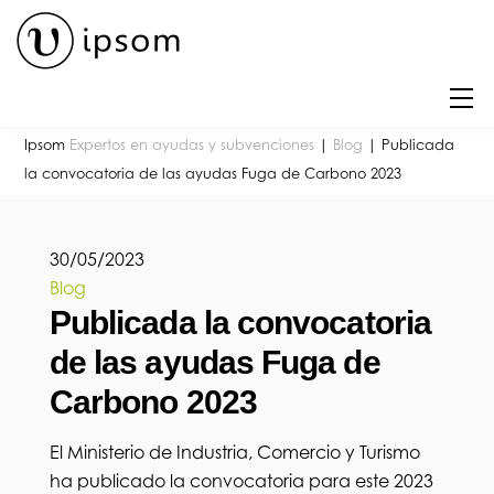
Skip
to
content
M
Ipsom
Expertos en ayudas y subvenciones
|
Blog
|
Publicada
la convocatoria de las ayudas Fuga de Carbono 2023
30
/
05
/
2023
Blog
Publicada la convocatoria
de las ayudas Fuga de
Carbono 2023
El Ministerio de Industria, Comercio y Turismo
ha publicado la convocatoria para este 2023