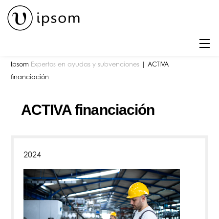
Skip
to
content
M
Ipsom
Expertos en ayudas y subvenciones
|
ACTIVA
financiación
ACTIVA financiación
2024