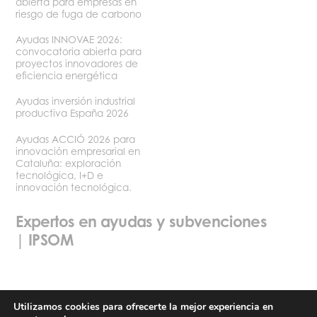
abierta para empresas en
riesgo de fuga de carbono
Ayudas INNOVAE 2026:
convocatoria abierta para
proyectos innovadores de
eficiencia energética
Ayudas inversión industrial
productiva España 2026
Ayudas ACCIÓ 2026 para
innovación empresarial en
Cataluña: exploración
tecnológica, I+D e
innovación tecnológica.
Expertos en ayudas y subvenciones
| IPSOM
Utilizamos cookies para ofrecerte la mejor experiencia en