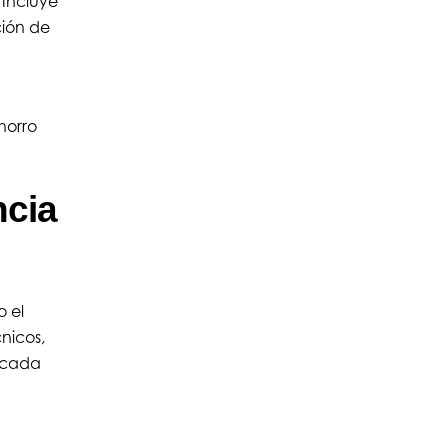
. Incluye
ción de
horro
ncia
 el
nicos,
e cada