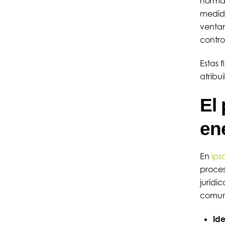
normal
medida
ventan
contr
Estas 
atribu
El 
en
En
ips
proces
jurídi
comun
Ide