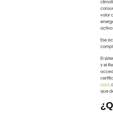
climat
consum
valor 
energé
activo
Ese ac
comple
El sis
y el R
accede
certif
aquí
,
que d
¿Q