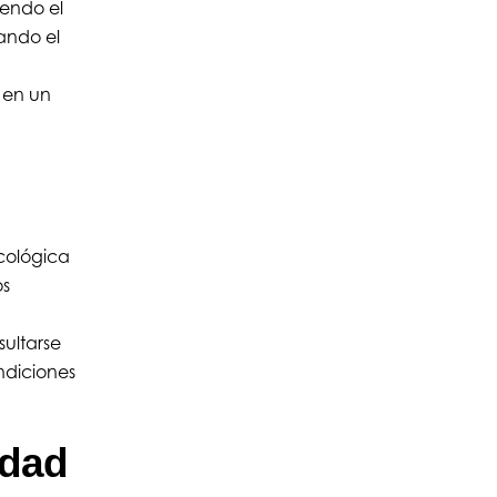
iendo el
ando el
e en un
Ecológica
os
ultarse
ndiciones
idad