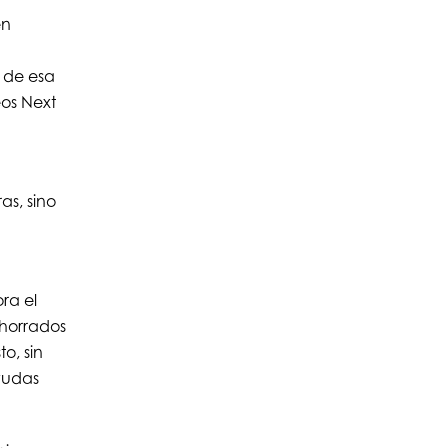
en
 de esa
os Next
as, sino
ra el
ahorrados
o, sin
ayudas