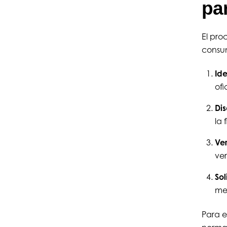
pa
El pro
consum
Ide
ofi
Dis
la 
Ver
ve
Sol
me
Para e