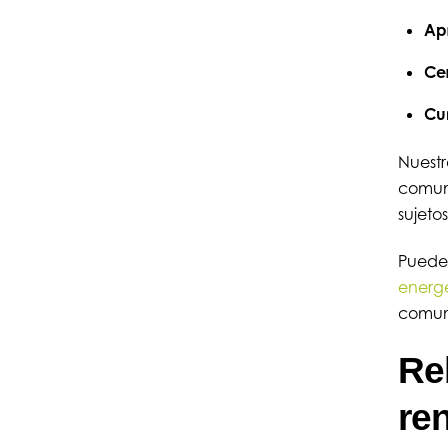
Ap
Cer
Cum
Nuestr
comuni
sujeto
Puedes
energ
comuni
Reh
ren