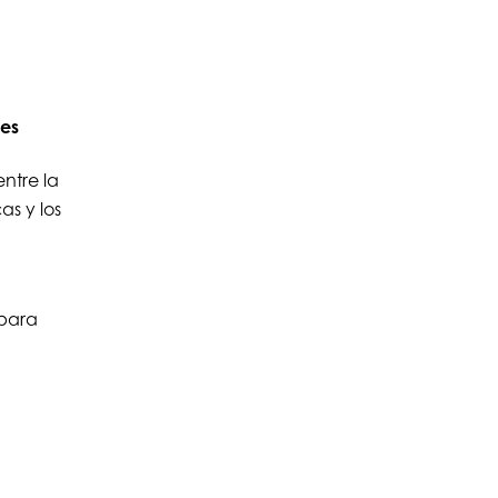
nes
ntre la
as y los
para