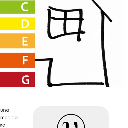
s una
A medida
ra,