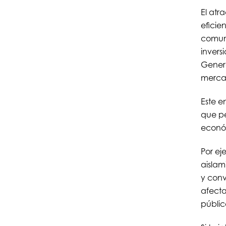
El atr
eficie
comuni
invers
Genera
mercad
Este e
que pe
econó
Por ej
aislam
y conv
afecta
públic