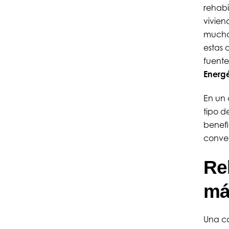
rehabi
vivien
mucha
estas 
fuente
Energé
En un 
tipo d
benefi
conven
Re
má
Una co