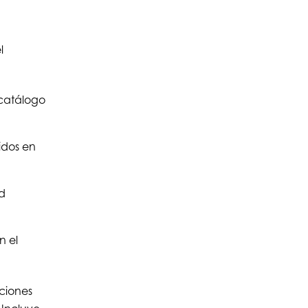
l
 catálogo
idos en
d
n el
aciones