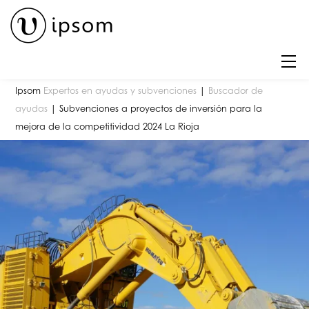
Skip
to
content
M
Ipsom
Expertos en ayudas y subvenciones
|
Buscador de
ayudas
|
Subvenciones a proyectos de inversión para la
mejora de la competitividad 2024 La Rioja