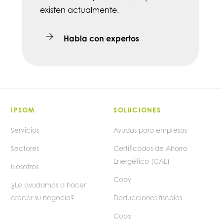
existen actualmente.
Habla con expertos
IPSOM
SOLUCIONES
Servicios
Ayudas para empresas
Sectores
Certificados de Ahorro
Energético (CAE)
Nosotros
Copy
¿Le ayudamos a hacer
crecer su negocio?
Deducciones fiscales
Copy