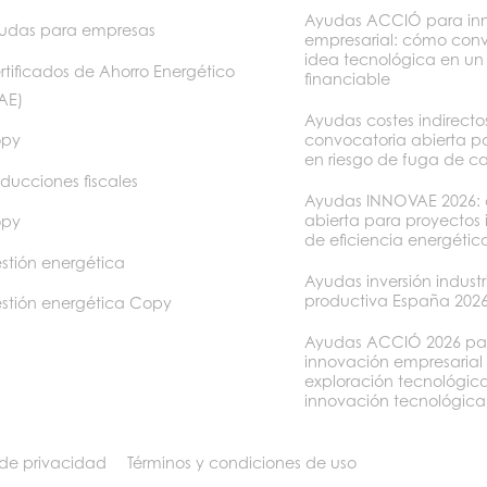
Ayudas ACCIÓ para in
udas para empresas
empresarial: cómo conv
idea tecnológica en un
rtificados de Ahorro Energético
financiable
AE)
Ayudas costes indirect
convocatoria abierta p
py
en riesgo de fuga de c
ducciones fiscales
Ayudas INNOVAE 2026: 
abierta para proyectos
py
de eficiencia energétic
stión energética
Ayudas inversión industr
productiva España 202
stión energética Copy
Ayudas ACCIÓ 2026 pa
innovación empresarial
exploración tecnológica
innovación tecnológica
 de privacidad
Términos y condiciones de uso