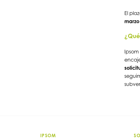
El plaz
marzo
¿Qué 
Ipsom
encaje
solici
seguim
subve
IPSOM
S