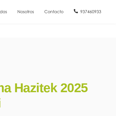
udas
Nosotros
Contacto
937460933
a Hazitek 2025
i