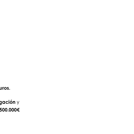
uros.
igación
y
500.000€