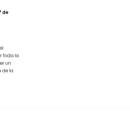
7 de
el
r toda la
er un
n
de la