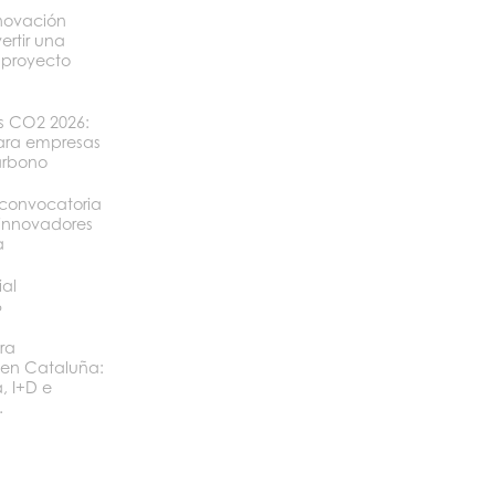
novación
ertir una
 proyecto
os CO2 2026:
ara empresas
arbono
convocatoria
 innovadores
a
ial
6
ra
 en Cataluña:
, I+D e
.