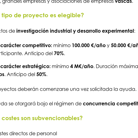
, grandes empresas y asociaciones de empresas
vascas
.
tipo de proyecto es elegible?
ctos de
investigación industrial y desarrollo
experimental
:
carácter competitivo:
mínimo
100.000 €/año
y
50.000 €/a
ticipante. Anticipo del
70%
.
carácter estratégico:
mínimo
4 M€/año
. Duración máxim
os
. Anticipo del
50%
.
oyectos deberán comenzarse una vez solicitada la ayuda.
da se otorgará bajo el régimen de
concurrencia competit
costes son subvencionables?
tes directos de personal