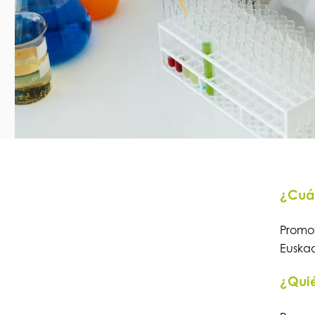
¿Cuál
Promo
Euskad
¿Quié