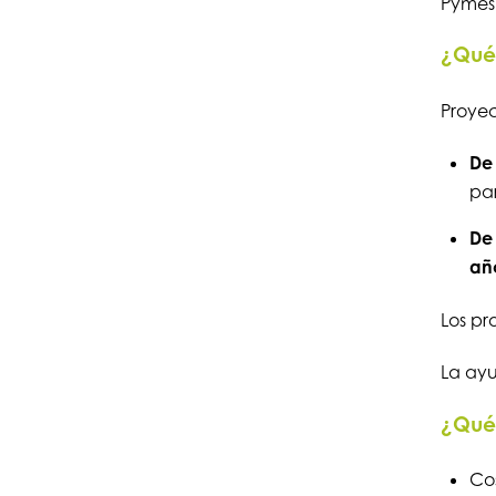
Pymes
¿Qué 
Proye
De 
par
De 
añ
Los pr
La ayu
¿Qué 
Cos