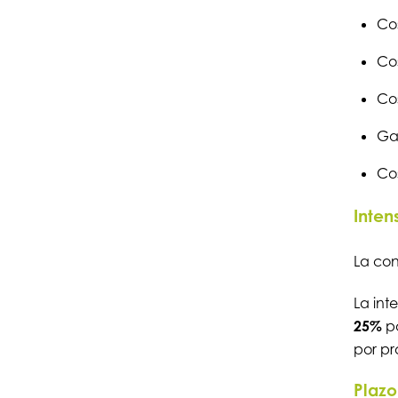
Cos
Cos
Cos
Ga
Cos
Inten
La co
La int
25%
pa
por pr
Plazo