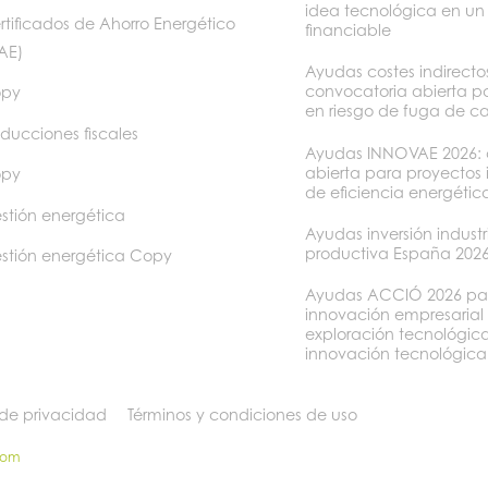
idea tecnológica en un
rtificados de Ahorro Energético
financiable
AE)
Ayudas costes indirect
convocatoria abierta p
py
en riesgo de fuga de c
ducciones fiscales
Ayudas INNOVAE 2026: 
abierta para proyectos
py
de eficiencia energétic
stión energética
Ayudas inversión industr
productiva España 202
stión energética Copy
Ayudas ACCIÓ 2026 pa
innovación empresarial
exploración tecnológica
innovación tecnológica
 de privacidad
Términos y condiciones de uso
som