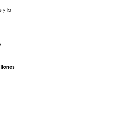
 y la
s
illones