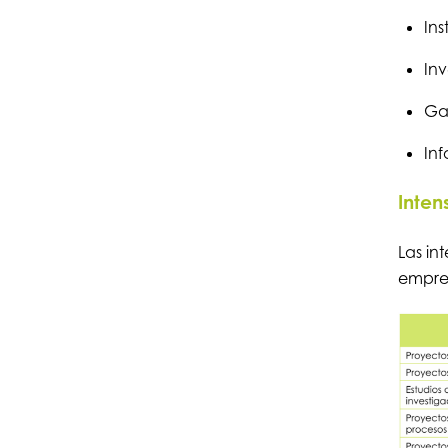
Ins
Inv
Gas
In
Inten
Las in
empre