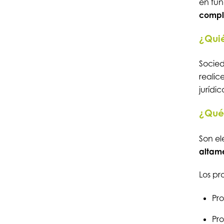
en fu
compl
¿Quié
Socied
reali
jurídi
¿Qué 
Son el
altame
Los pr
Pro
Pro