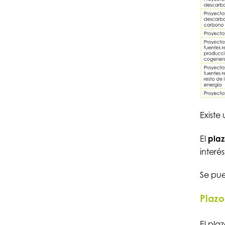
Exist
El
plaz
interés
Se pue
Plazo
El pla