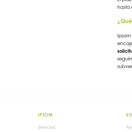
hasta 
¿Qué 
Ipsom
encaje
solici
seguim
subve
IPSOM
S
Servicios
Ay