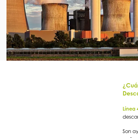
¿Cuál
Desca
Línea 
desca
Son ay