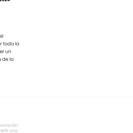
el
r toda la
er un
n
de la
novación
ertir una