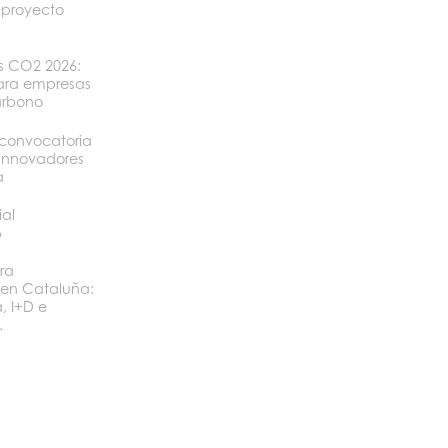
 proyecto
os CO2 2026:
ara empresas
arbono
convocatoria
 innovadores
a
ial
6
ra
 en Cataluña:
, I+D e
.