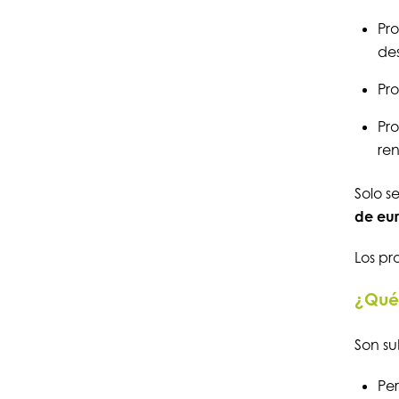
Pro
des
Pro
Pr
re
Solo s
de eu
Los pr
¿Qué 
Son su
Per