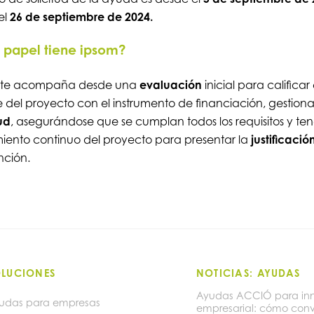
el
26 de septiembre de 2024.
papel tiene ipsom?
 te acompaña desde una
evaluación
inicial para calificar 
 del proyecto con el instrumento de financiación, gestiona
tud
, asegurándose que se cumplan todos los requisitos y ten
iento continuo del proyecto para presentar la
justificació
nción.
OLUCIONES
NOTICIAS: AYUDAS
Ayudas ACCIÓ para in
udas para empresas
empresarial: cómo conv