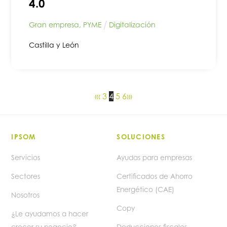
4.0
Gran empresa
,
PYME
Digitalización
Castilla y León
«
‹
3
4
5
6
›
»
IPSOM
SOLUCIONES
Servicios
Ayudas para empresas
Sectores
Certificados de Ahorro
Energético (CAE)
Nosotros
Copy
¿Le ayudamos a hacer
crecer su negocio?
Deducciones fiscales