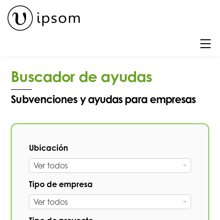
Skip
to
content
M
Buscador de ayudas
Subvenciones y ayudas para empresas
Ubicación
U
Ver todos
b
Tipo de empresa
i
T
Ver todos
c
i
a