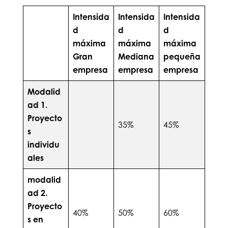
Intensida
Intensida
Intensida
d
d
d
máxima
máxima
máxima
Gran
Mediana
pequeña
empresa
empresa
empresa
Modalid
ad 1.
Proyecto
35%
45%
s
individu
ales
modalid
ad 2.
Proyecto
40%
50%
60%
s en