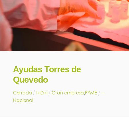
Ayudas Torres de
Quevedo
Cerrada
I+D+i
Gran empresa
,
PYME
--
Nacional