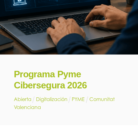
Programa Pyme
Cibersegura 2026
Abierta
Digitalización
PYME
Comunitat
Valenciana