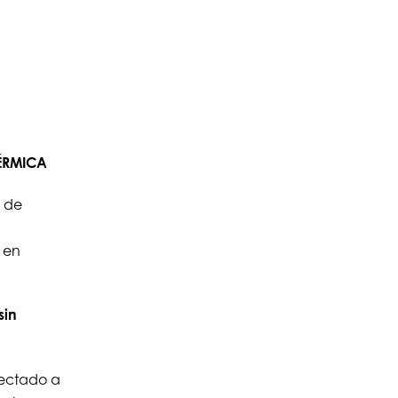
TÉRMICA
s de
 en
sin
ectado a