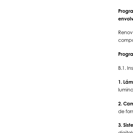
Progra
envolv
Renova
compo
Progra
B.1. I
1. Lám
lumina
2. Cam
de for
3. Sis
digital