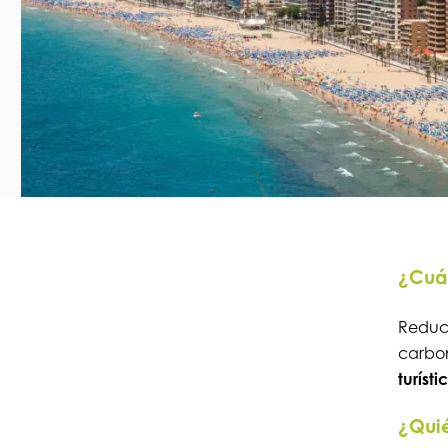
¿Cuál
Reduci
carbo
turísti
¿Quié