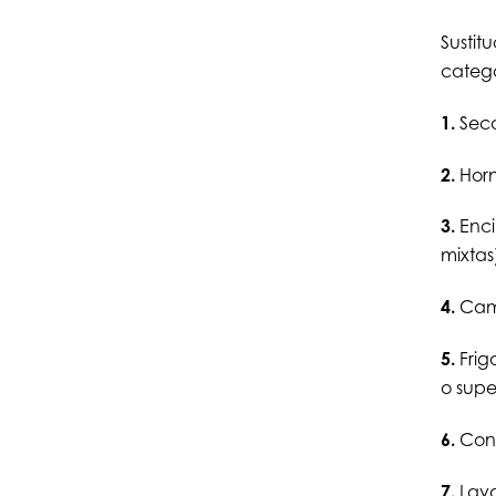
Sustit
catego
1.
Seca
2.
Horn
3.
Enci
mixtas
4.
Camp
5.
Frig
o super
6.
Cong
7.
Lava