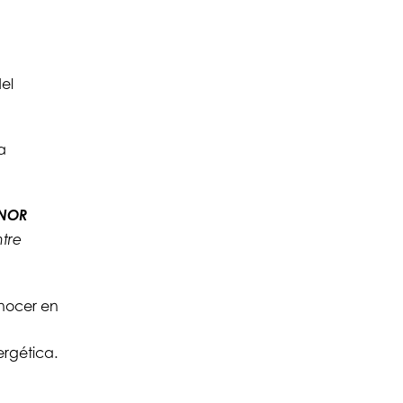
el
a
NOR
ntre
nocer en
ergética.