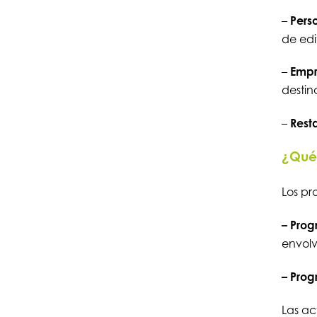
–
Pers
de edi
–
Empr
destin
–
Rest
¿Qué 
Los pr
– Pro
envolv
– Pro
Las ac