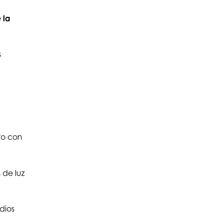
 la
s
ro con
 de luz
dios