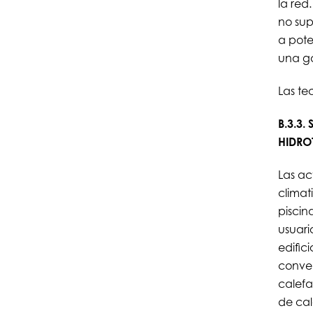
la red
no sup
a pot
una ga
Las te
B.3.3.
HIDRO
Las ac
climat
piscin
usuari
edific
conven
calefa
de cal