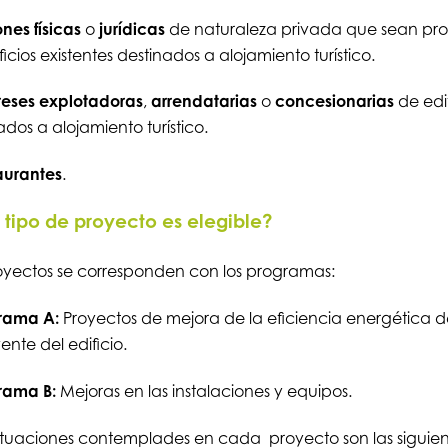
ones
físicas
o
jurídicas
de naturaleza privada que sean prop
ficios existentes destinados a alojamiento turístico.
eses
explotadoras
,
arrendatarias
o
concesionarias
de edif
ados a alojamiento turístico.
aurantes
.
tipo de proyecto es elegible?
oyectos se corresponden con los programas:
grama A:
Proyectos de mejora de la eficiencia energética d
ente del edificio.
grama B:
Mejoras en las instalaciones y equipos.
tuaciones contemplades en cada proyecto son las siguien