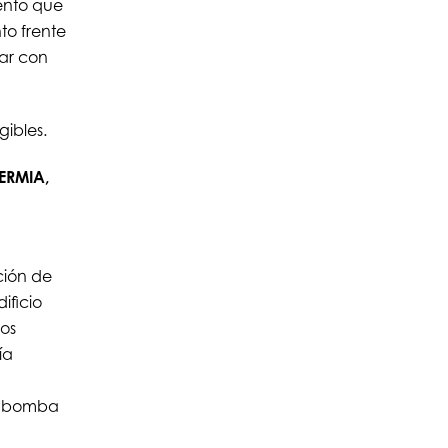
ento que
o frente
ar con
ibles.
TERMIA,
ción de
ificio
ios
ía
en bomba