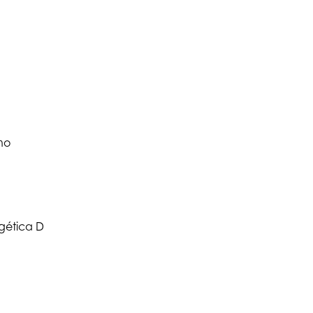
no
rgética D