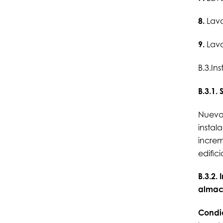
8.
Lava
9.
Lava
B.3.In
B.3.1.
Nuevas
instal
increm
edifici
B.3.2
almac
Condi