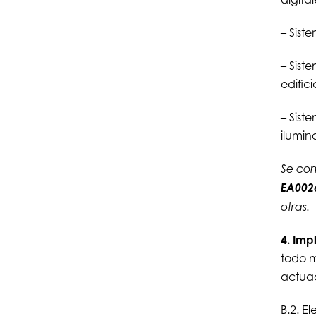
– Sist
– Sist
edifici
– Sist
ilumina
Se con
EA002
otras.
4. Imp
todo m
actuac
B.2. E