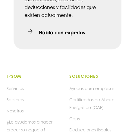
deducciones y facilidades que
existen actualmente.
Habla con expertos
IPSOM
SOLUCIONES
Servicios
Ayudas para empresas
Sectores
Certificados de Ahorro
Energético (CAE)
Nosotros
Copy
¿Le ayudamos a hacer
crecer su negocio?
Deducciones fiscales