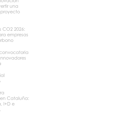
novación
ertir una
 proyecto
os CO2 2026:
ara empresas
arbono
convocatoria
 innovadores
a
ial
6
ra
 en Cataluña:
, I+D e
.