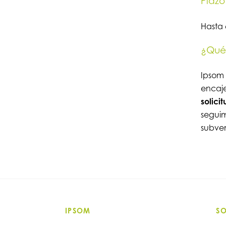
Plazo
Hasta e
¿Qué 
Ipsom
encaje
solici
seguim
subve
IPSOM
S