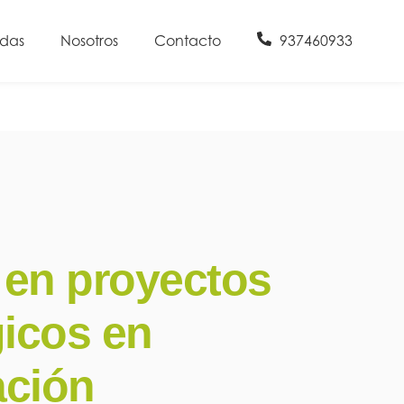
udas
Nosotros
Contacto
937460933
en proyectos
gicos en
ación