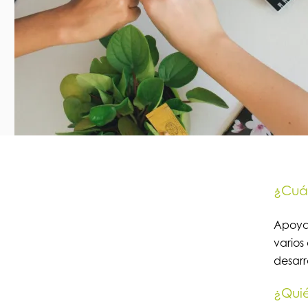
¿Cuál
Apoyar
varios
desarr
¿Quié