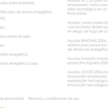
Ayudas ACCIÓ para in
udas para empresas
empresarial: cómo conv
idea tecnológica en un
rtificados de Ahorro Energético
financiable
AE)
Ayudas costes indirect
convocatoria abierta p
py
en riesgo de fuga de c
ducciones fiscales
Ayudas INNOVAE 2026: 
abierta para proyectos
py
de eficiencia energétic
stión energética
Ayudas inversión industr
productiva España 202
stión energética Copy
Ayudas ACCIÓ 2026 pa
innovación empresarial
exploración tecnológica
innovación tecnológica
 de privacidad
Términos y condiciones de uso
som