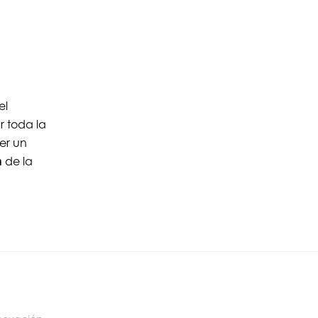
el
r toda la
er un
n
de la