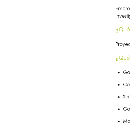
Empres
invest
¿Qué 
Proyec
¿Qué 
Ga
Con
Ser
Gas
Mat