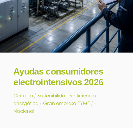
Ayudas consumidores
electrointensivos 2026
Cerrada
Sostenibilidad y eficiencia
energética
Gran empresa
,
PYME
--
Nacional