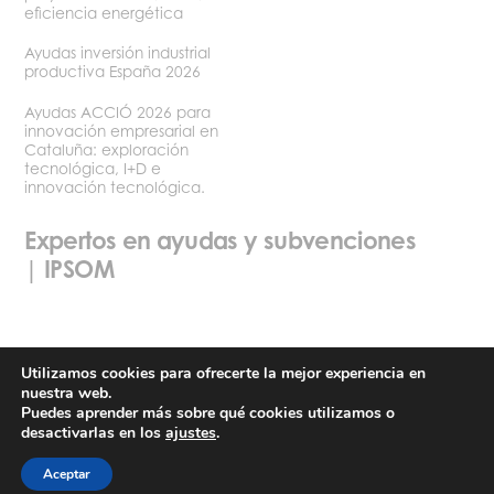
eficiencia energética
Ayudas inversión industrial
productiva España 2026
Ayudas ACCIÓ 2026 para
innovación empresarial en
Cataluña: exploración
tecnológica, I+D e
innovación tecnológica.
Expertos en ayudas y subvenciones
| IPSOM
Utilizamos cookies para ofrecerte la mejor experiencia en
nuestra web.
Política de privacidad
Términos y condiciones de uso
Puedes aprender más sobre qué cookies utilizamos o
desactivarlas en los
ajustes
.
©2026 Ipsom
Aceptar