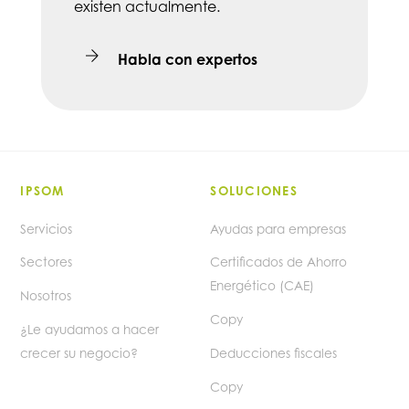
existen actualmente.
Habla con expertos
IPSOM
SOLUCIONES
Servicios
Ayudas para empresas
Sectores
Certificados de Ahorro
Energético (CAE)
Nosotros
Copy
¿Le ayudamos a hacer
crecer su negocio?
Deducciones fiscales
Copy