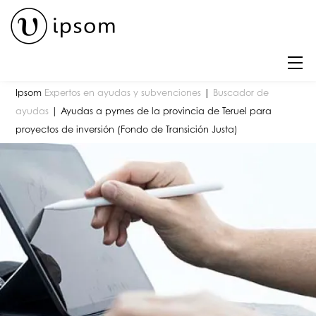
Skip
to
content
M
Ipsom
Expertos en ayudas y subvenciones
|
Buscador de
ayudas
|
Ayudas a pymes de la provincia de Teruel para
proyectos de inversión (Fondo de Transición Justa)