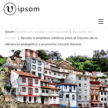
Skip
to
content
M
Ipsom
Expertos en ayudas y subvenciones
|
Buscador de
ayudas
|
Ayudas a empresas turísticas para el impulso de la
eficiencia energética y economía circular Asturias