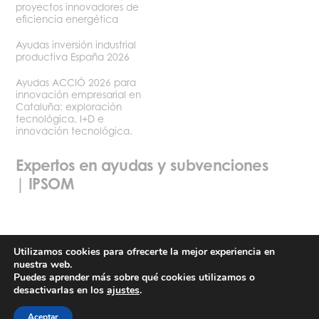
proyectos innovadores de
eficiencia energética
Ayudas inversión industrial
productiva España 2026
Ayudas ACCIÓ 2026 para
innovación empresarial en
Cataluña: exploración
tecnológica, I+D e
innovación tecnológica.
Expertos en ayudas y subvenciones
| IPSOM
Utilizamos cookies para ofrecerte la mejor experiencia en
nuestra web.
Política de privacidad
Términos y condiciones de uso
Puedes aprender más sobre qué cookies utilizamos o
desactivarlas en los
ajustes
.
©2026 Ipsom
Aceptar