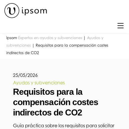
Skip
to
content
M
Ipsom
Expertos en ayudas y subvenciones
|
Ayudas y
subvenciones
|
Requisitos para la compensación costes
indirectos de CO2
25
/
05
/
2026
Ayudas y subvenciones
Requisitos para la
compensación costes
indirectos de CO2
Guía práctica sobre los requisitos para solicitar