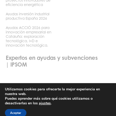
proyectos innovadores de
eficiencia energética
Ayudas inversión industrial
productiva España 2026
Ayudas ACCIÓ 2026 para
innovación empresarial en
Cataluña: exploración
tecnológica, I+D e
innovación tecnológica.
Expertos en ayudas y subvenciones
| IPSOM
Utilizamos cookies para ofrecerte la mejor experiencia en
nuestra web.
Política de privacidad
Términos y condiciones de uso
Puedes aprender más sobre qué cookies utilizamos o
desactivarlas en los
ajustes
.
©2026 Ipsom
Aceptar