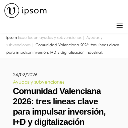
Skip
to
content
M
Ipsom
Expertos en ayudas y subvenciones
|
Ayudas y
subvenciones
|
Comunidad Valenciana 2026: tres líneas clave
para impulsar inversión, I+D y digitalización industrial.
24
/
02
/
2026
Ayudas y subvenciones
Comunidad Valenciana
2026: tres líneas clave
para impulsar inversión,
I+D y digitalización