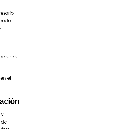
esario
puede
o
presa es
en el
cación
 y
 de