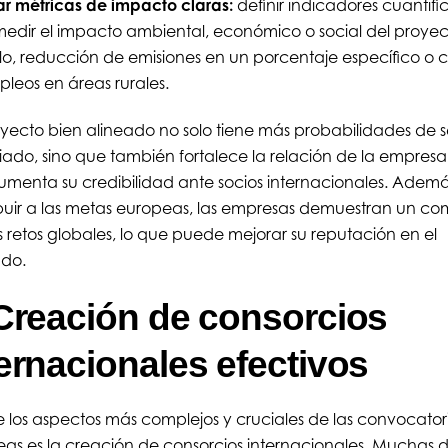
ar métricas de impacto claras:
definir indicadores cuantifi
edir el impacto ambiental, económico o social del proyec
o, reducción de emisiones en un porcentaje específico o 
leos en áreas rurales.
yecto bien alineado no solo tiene más probabilidades de s
iado, sino que también fortalece la relación de la empresa
umenta su credibilidad ante socios internacionales. Además
buir a las metas europeas, las empresas demuestran un c
s retos globales, lo que puede mejorar su reputación en el
do.
 Creación de consorcios
ternacionales efectivos
 los aspectos más complejos y cruciales de las convocator
as es la creación de consorcios internacionales. Muchas d