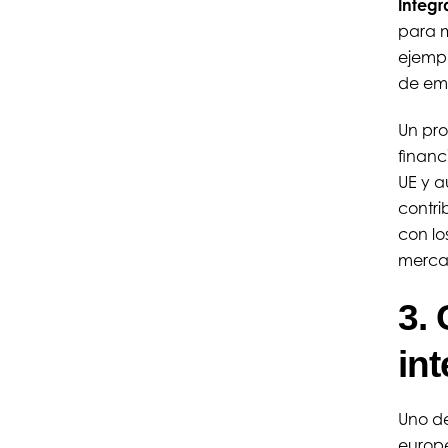
Integr
para m
ejempl
de emp
Un pro
financ
UE y a
contri
con lo
merca
3.
in
Uno de
europe