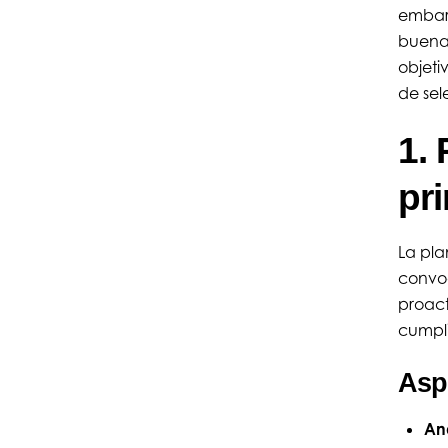
embarg
buena 
objeti
de sel
1. 
pr
La pla
convoc
proact
cumpli
Aspe
Aná