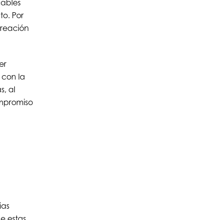
cables
to. Por
creación
er
 con la
, al
ompromiso
ias
e estas