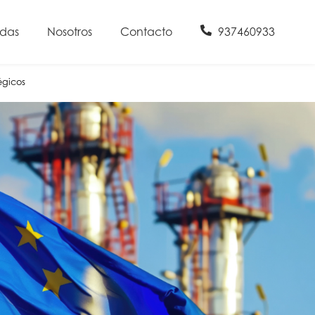
udas
Nosotros
Contacto
937460933
égicos