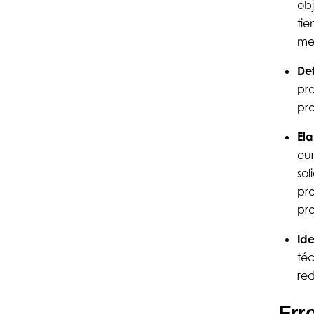
obj
tie
mej
Def
pro
pro
El
eur
sol
pro
pr
Ide
téc
red
Err