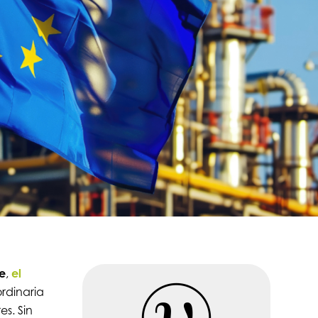
e
,
el
rdinaria
s. Sin