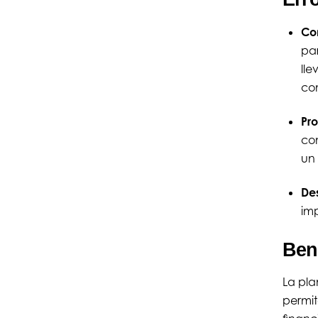
Co
par
lle
co
Pro
con
un 
Des
imp
Ben
La pla
permit