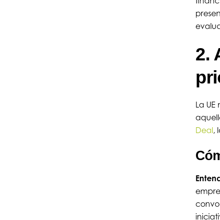
financ
presen
evalu
2. 
pr
La UE 
aquell
Deal
, 
Cómo
Entend
empre
convoc
inicia