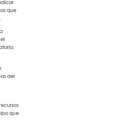
edicar
las que
.
la
el
atoria.
e
pas del
 recursos
uipo que