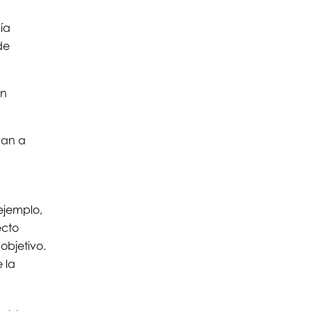
ía
de
en
yan a
ejemplo,
ecto
objetivo.
 la