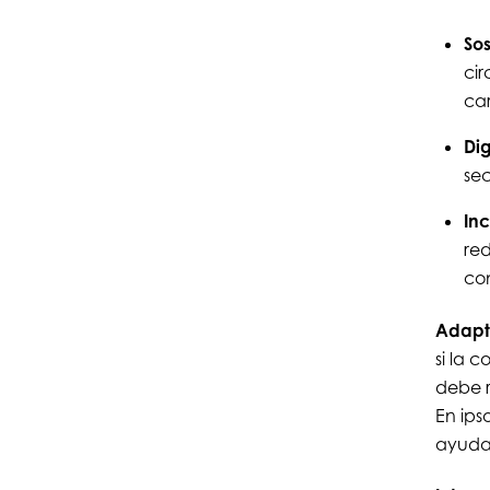
Sos
cir
ca
Dig
sec
Inc
red
co
Adapta
si la 
debe r
En ips
ayuda