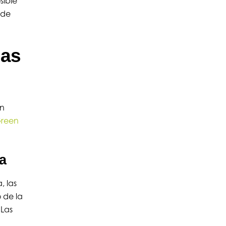
sible
 de
las
én
reen
ca
, las
 de la
 Las