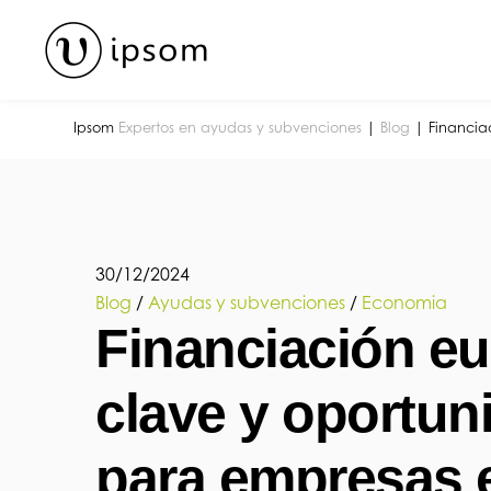
Skip
to
content
Ipsom
Expertos en ayudas y subvenciones
|
Blog
|
Financia
30
/
12
/
2024
Blog
/
Ayudas y subvenciones
/
Economia
Financiación eu
clave y oportun
para empresas 