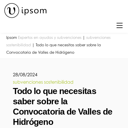
Skip
to
content
M
Ipsom
Expertos en ayudas y subvenciones
|
subvenciones
sostenibilidad
|
Todo lo que necesitas saber sobre la
Convocatoria de Valles de Hidrógeno
28
/
08
/
2024
subvenciones sostenibilidad
Todo lo que necesitas
saber sobre la
Convocatoria de Valles de
Hidrógeno