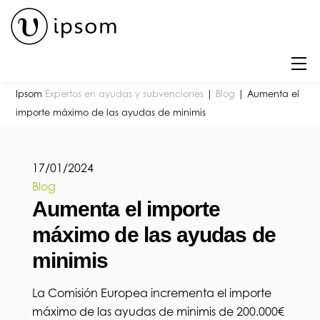
Skip
to
content
M
Ipsom
Expertos en ayudas y subvenciones
|
Blog
|
Aumenta el
importe máximo de las ayudas de minimis
17
/
01
/
2024
Blog
Aumenta el importe
máximo de las ayudas de
minimis
La Comisión Europea incrementa el importe
máximo de las ayudas de minimis de 200.000€