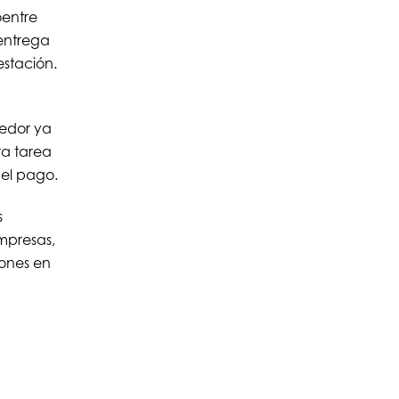
oentre
 entrega
estación.
eedor ya
ta tarea
el pago.
s
mpresas,
ones en