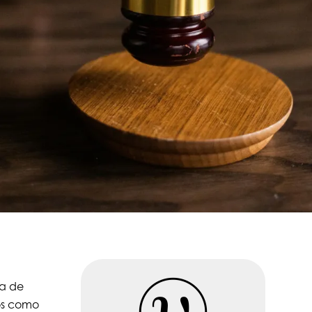
da de
tos como