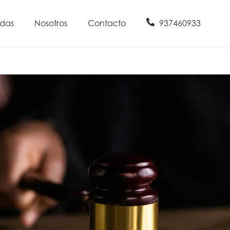
udas
Nosotros
Contacto
937460933