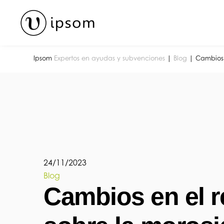
Skip
to
content
Ipsom
Expertos en ayudas y subvenciones
|
Blog
|
Cambios 
24
/
11
/
2023
Blog
Cambios en el 