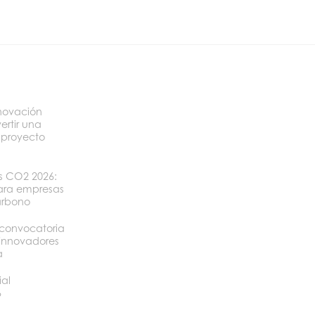
novación
ertir una
 proyecto
os CO2 2026:
ara empresas
arbono
convocatoria
 innovadores
a
ial
6