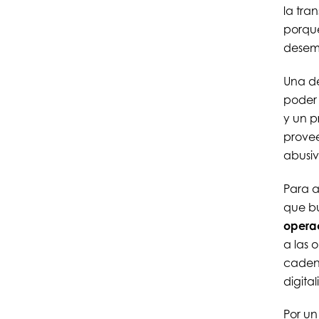
la tra
porque
desem
Una de
poder 
y un p
prove
abusiv
Para a
que b
opera
a las 
cadena
digita
Por un