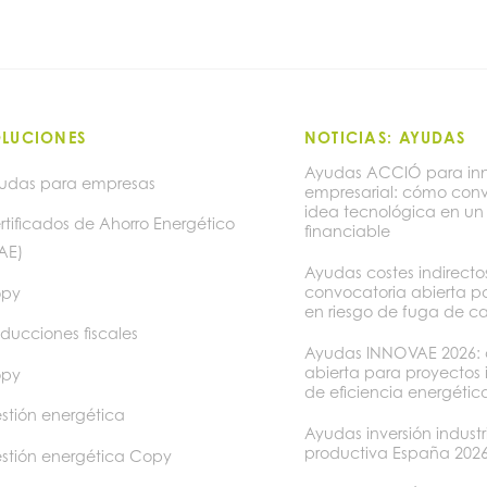
OLUCIONES
NOTICIAS: AYUDAS
Ayudas ACCIÓ para in
udas para empresas
empresarial: cómo conv
idea tecnológica en un
rtificados de Ahorro Energético
financiable
AE)
Ayudas costes indirect
convocatoria abierta p
py
en riesgo de fuga de c
ducciones fiscales
Ayudas INNOVAE 2026: 
abierta para proyectos
py
de eficiencia energétic
stión energética
Ayudas inversión industr
productiva España 202
stión energética Copy