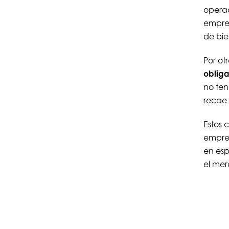
operac
empres
de bie
Por ot
obliga
no ten
recae
Estos 
empres
en esp
el mer