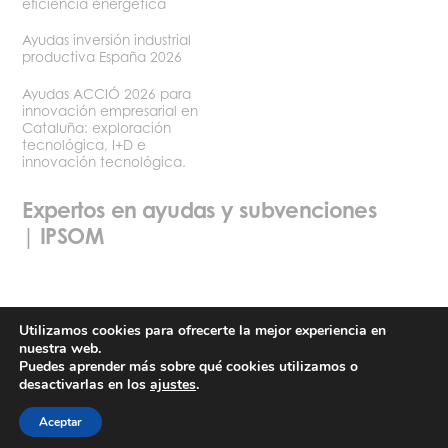
eficiencia energética
Ayudas inversión industrial
productiva España 2026
Ayudas ACCIÓ 2026 para
innovación empresarial en
Cataluña: exploración
tecnológica, I+D e
innovación tecnológica.
Expertos en ayudas y subvenciones
| IPSOM
Utilizamos cookies para ofrecerte la mejor experiencia en
nuestra web.
Política de privacidad
Términos y condiciones de uso
Puedes aprender más sobre qué cookies utilizamos o
desactivarlas en los
ajustes
.
©2026 Ipsom
Aceptar