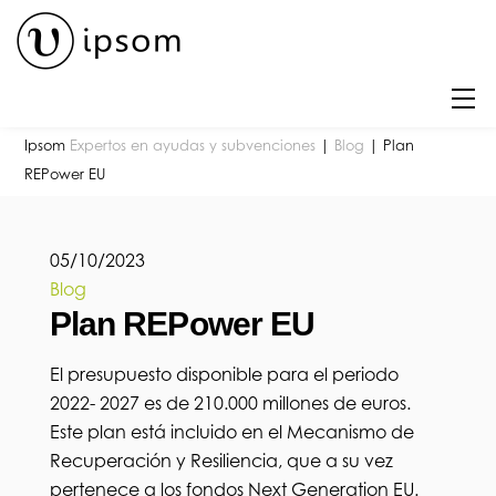
Skip
to
content
M
Ipsom
Expertos en ayudas y subvenciones
|
Blog
|
Plan
REPower EU
05
/
10
/
2023
Blog
Plan REPower EU
El presupuesto disponible para el periodo
2022- 2027 es de 210.000 millones de euros.
Este plan está incluido en el Mecanismo de
Recuperación y Resiliencia, que a su vez
pertenece a los fondos Next Generation EU.