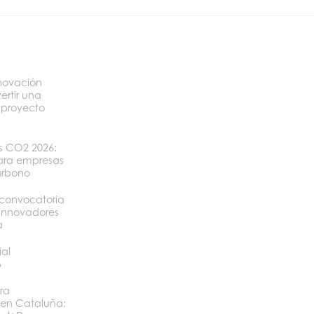
novación
ertir una
 proyecto
os CO2 2026:
ara empresas
arbono
convocatoria
 innovadores
a
ial
6
ra
 en Cataluña: