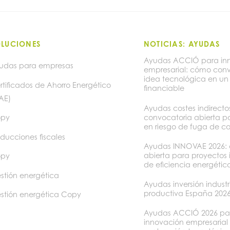
OLUCIONES
NOTICIAS: AYUDAS
Ayudas ACCIÓ para in
udas para empresas
empresarial: cómo conv
idea tecnológica en un
rtificados de Ahorro Energético
financiable
AE)
Ayudas costes indirect
convocatoria abierta p
py
en riesgo de fuga de c
ducciones fiscales
Ayudas INNOVAE 2026: 
abierta para proyectos
py
de eficiencia energétic
stión energética
Ayudas inversión industr
productiva España 202
stión energética Copy
Ayudas ACCIÓ 2026 pa
innovación empresarial