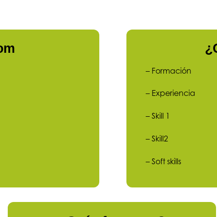
som
¿
– Formación
– Experiencia
– Skill 1
– Skill2
– Soft skills