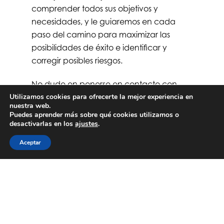
comprender todos sus objetivos y
necesidades, y le guiaremos en cada
paso del camino para maximizar las
posibilidades de éxito e identificar y
corregir posibles riesgos.
No dude en ponerse en contacto con
nosotros de inmediato desde nuestro sitio
Utilizamos cookies para ofrecerte la mejor experiencia en
nuestra web.
web en
ipsom.com
y descubrir cómo
Puedes aprender más sobre qué cookies utilizamos o
podemos impulsar el crecimiento y la
desactivarlas en los
ajustes
.
competitividad de su empresa en la
Aceptar
región. En ipsom, nos comprometemos
plenamente con el éxito empresarial de
nuestros clientes.